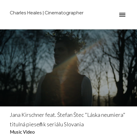
Charles Heales | Cinematographer
Jana Kirschner feat. Štefan Štec "Láska neumiera"
titulná pieseň k seriálu Slovania
Music Video